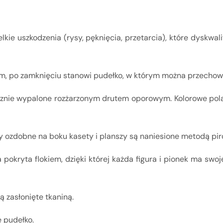
ie uszkodzenia (rysy, pęknięcia, przetarcia), które dyskwali
, po zamknięciu stanowi pudełko, w którym można przechow
ręcznie wypalone rozżarzonym drutem oporowym.
Kolorowe pol
 ozdobne na boku kasety i planszy są naniesione metodą piro
pokryta flokiem, dzięki której każda figura i pionek ma swo
 zasłonięte tkaniną.
 pudełko.