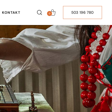
503 196 780
KONTAKT
0