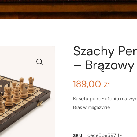
Szachy Per
– Brązowy
189,00
zł
Kaseta po rozłożeniu ma wy
Brak w magazynie
cece5be5971f-1
SKU: