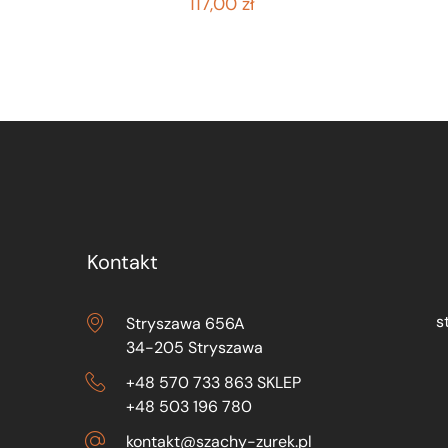
117,00
zł
Kontakt
s
Stryszawa 656A
34-205 Stryszawa
+48 570 733 863 SKLEP
+48 503 196 780
kontakt@szachy-zurek.pl