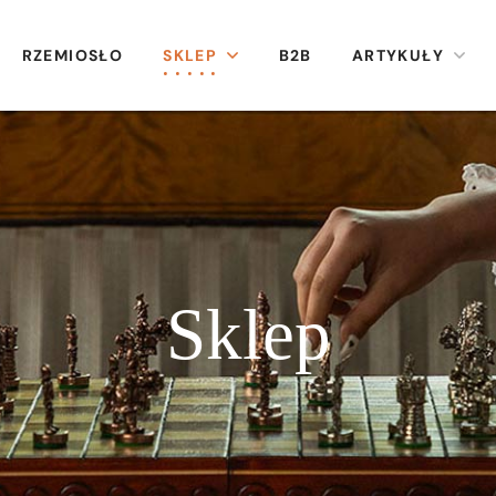
RZEMIOSŁO
SKLEP
B2B
ARTYKUŁY
Sklep