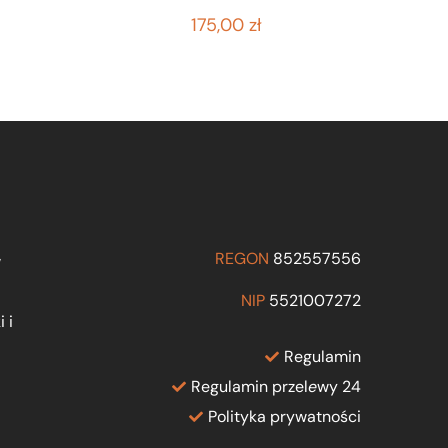
175,00
zł
REGON
852557556
w
NIP
5521007272
 i
Regulamin
Regulamin przel
e
wy 24
Polityka prywatności