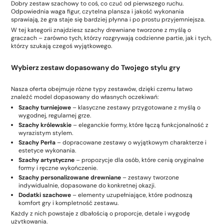
Dobry zestaw szachowy to coś, co czuć od pierwszego ruchu.
Odpowiednia waga figur, czytelna plansza i jakość wykonania
sprawiają, że gra staje się bardziej płynna i po prostu przyjemniejsza.
W tej kategorii znajdziesz szachy drewniane tworzone z myślą o
graczach – zarówno tych, którzy rozgrywają codzienne partie, jak i tych,
którzy szukają czegoś wyjątkowego.
Wybierz zestaw dopasowany do Twojego stylu gry
Nasza oferta obejmuje różne typy zestawów, dzięki czemu łatwo
znaleźć model dopasowany do własnych oczekiwań:
Szachy turniejowe
– klasyczne zestawy przygotowane z myślą o
wygodnej, regularnej grze.
Szachy królewskie
– eleganckie formy, które łączą funkcjonalność z
wyrazistym stylem.
Szachy Perła
– dopracowane zestawy o wyjątkowym charakterze i
estetyce wykonania.
Szachy artystyczne
– propozycje dla osób, które cenią oryginalne
formy i ręczne wykończenie.
Szachy personalizowane drewniane
– zestawy tworzone
indywidualnie, dopasowane do konkretnej okazji.
Dodatki szachowe
– elementy uzupełniające, które podnoszą
komfort gry i kompletność zestawu.
Każdy z nich powstaje z dbałością o proporcje, detale i wygodę
użytkowania.