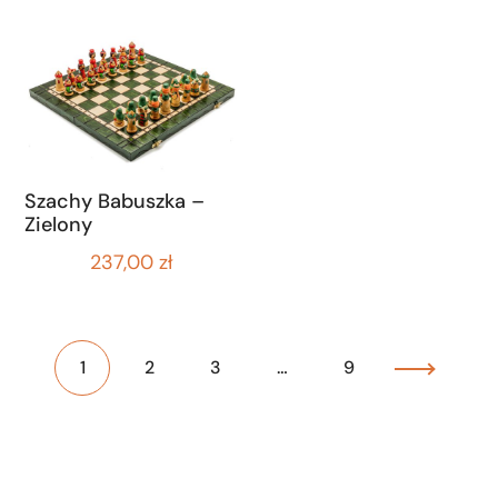
Szachy Babuszka –
Zielony
237,00
zł
1
2
3
…
9