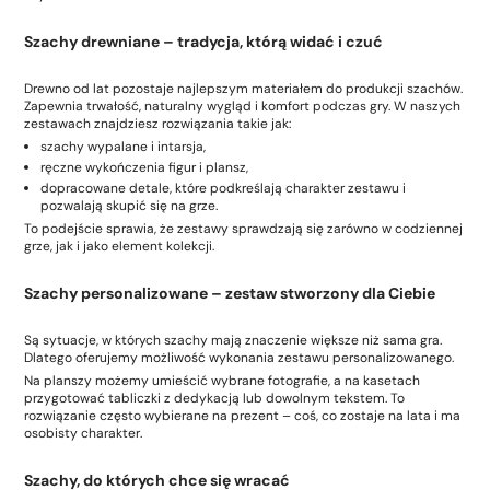
Szachy drewniane – tradycja, którą widać i czuć
Drewno od lat pozostaje najlepszym materiałem do produkcji szachów.
Zapewnia trwałość, naturalny wygląd i komfort podczas gry. W naszych
zestawach znajdziesz rozwiązania takie jak:
szachy wypalane i intarsja,
ręczne wykończenia figur i plansz,
dopracowane detale, które podkreślają charakter zestawu i
pozwalają skupić się na grze.
To podejście sprawia, że zestawy sprawdzają się zarówno w codziennej
grze, jak i jako element kolekcji.
Szachy personalizowane – zestaw stworzony dla Ciebie
Są sytuacje, w których szachy mają znaczenie większe niż sama gra.
Dlatego oferujemy możliwość wykonania zestawu personalizowanego.
Na planszy możemy umieścić wybrane fotografie, a na kasetach
przygotować tabliczki z dedykacją lub dowolnym tekstem. To
rozwiązanie często wybierane na prezent – coś, co zostaje na lata i ma
osobisty charakter.
Szachy, do których chce się wracać