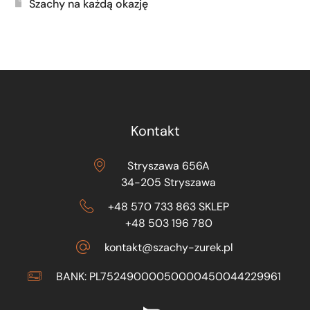
Szachy na każdą okazję
Kontakt
Stryszawa 656A
34-205 Stryszawa
+48 570 733 863 SKLEP
+48 503 196 780
kontakt@szachy-zurek.pl
BANK: PL75249000050000450044229961