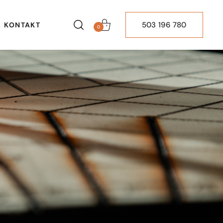
503 196 780
KONTAKT
0